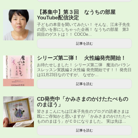
【募集中】第３回 なうちの部屋
YouTube配信決定
子どもの本音を聞いてみたい！ そんな、江未子先生
の思いを形にしちゃった企画！ なうちの部屋 第3
回目のゲストは！！ COCOe...
記事を読む
シリーズ第二弾！ 火性編発売開始！
お待たせしました！ シリーズ第二弾 魔法のバラン
スレッスン実践編２火性編 発売開始です！！ 発売日
は11月23日なのですが、 なぜか...
記事を読む
CD発売中「かみさまのかけたたべもの
のまほう」
皆さまこんにちは江未子先生のブログの読者さまは
既にご存知かと思いますが 「かみさまのかけたたべ
もののまほう」がＣＤになりました。 実は先ほ...
記事を読む