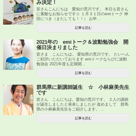
み決定！
皆さんこんにちは 愛知の荒川です。 本日も皆さん
に素敵なお知らせです☆ １月３１日のemiトーク 神
回につき（またしても！！） お申...
記事を読む
2021年の emiトーク＆波動勉強会 開
催日決まりました
皆さま こんにちは。 愛知県の荒川です。 たいへん
ご好評いただいております emiトークならびに波動
勉強会 2021年度も定期開...
記事を読む
群馬県に新講師誕生 ☆ 小林麻美先生
です
皆さん こんにちは。愛知の荒川です。 ２人の講師
が誕生しましたと発表しましたが 改めまして 群馬
県の小林麻美先生をご紹介します。 ...
記事を読む