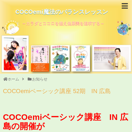
COCOemi魔法のバランスレッスン
～カラダとココロを整え健康美を追求する～
ホーム
お知らせ
COCOemiベーシック講座 52期 IN 広島
COCOemiベーシック講座 IN 広
島の開催が