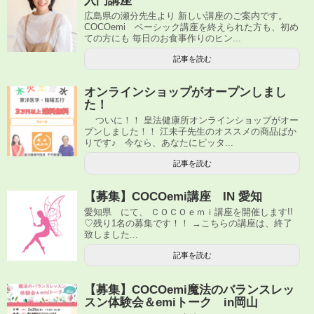
入門講座
広島県の瀬分先生より 新しい講座のご案内です。
COCOemi ベーシック講座を終えられた方も、初め
ての方にも 毎日のお食事作りのヒン...
記事を読む
オンラインショップがオープンしまし
た！
ついに！！ 皇法健康所オンラインショップがオー
プンしました！！ 江未子先生のオススメの商品ばか
りです♪ 今なら、あなたにピッタ...
記事を読む
【募集】COCOemi講座 IN 愛知
愛知県 にて、 ＣＯＣＯｅｍｉ講座を開催します!!
♡残り1名の募集です！！ →こちらの講座は、終了
致しました...
記事を読む
【募集】COCOemi魔法のバランスレッ
スン体験会＆emiトーク in岡山