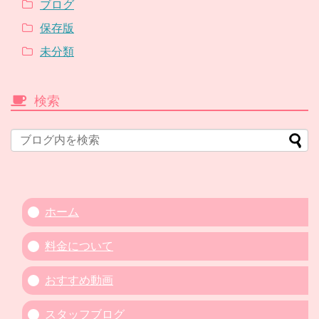
ブログ
保存版
未分類
検索
ホーム
料金について
おすすめ動画
スタッフブログ