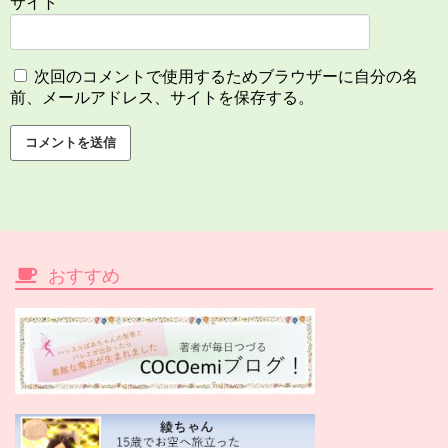
サイト
次回のコメントで使用するためブラウザーに自分の名
前、メールアドレス、サイトを保存する。
おすすめ