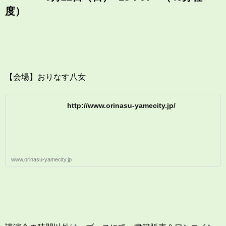
度）
【会場】おりなす八女
http://www.orinasu-yamecity.jp/
www.orinasu-yamecity.jp