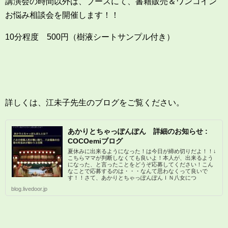
講演会の時間以外は、ブースにて、書籍販売＆ワンコイン
お悩み相談会を開催します！！
10分程度 500円（樹液シートサンプル付き）
詳しくは、江未子先生のブログをご覧ください。
あかりとちゃっぽんぽん 詳細のお知らせ :
COCOemiブログ
夏休みに出来るようになった！は今日が締め切りだよ！！↓
こちらママが判断しなくても良いよ！本人が、出来るよう
になった、と言ったことをどうぞ応募してください！こん
なことで応募するのは・・・なんて思わなくって良いで
す！！さて、あかりとちゃっぽんぽんＩＮ八女につ
blog.livedoor.jp