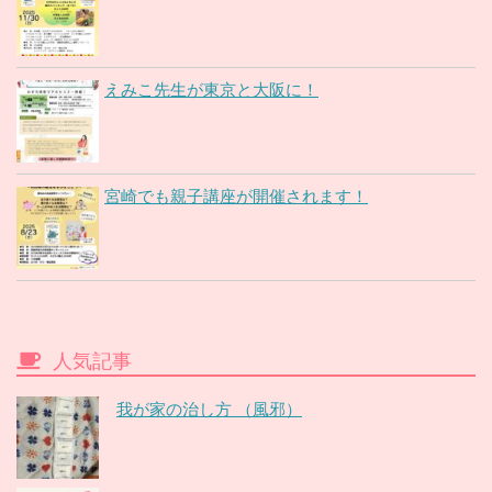
えみこ先生が東京と大阪に！
宮崎でも親子講座が開催されます！
人気記事
我が家の治し方 （風邪）