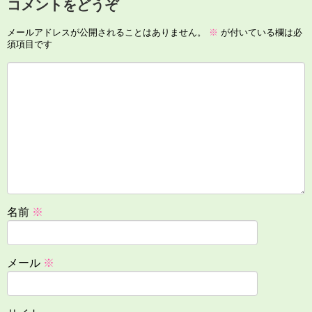
コメントをどうぞ
メールアドレスが公開されることはありません。
※
が付いている欄は必
須項目です
名前
※
メール
※