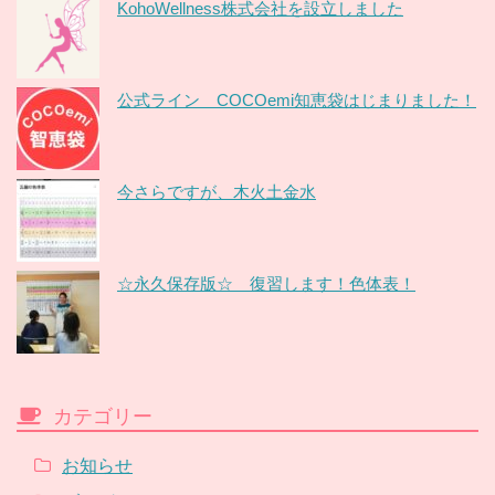
KohoWellness株式会社を設立しました
公式ライン COCOemi知恵袋はじまりました！
今さらですが、木火土金水
☆永久保存版☆ 復習します！色体表！
カテゴリー
お知らせ