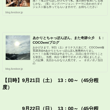
感！！壇上から話しかけちゃう私。漫才師が客席いじる感
じかな。（笑）ロングバージョン↓ テーマに合わせたダイ
ジェスト版も作ってもらいますので、お待ちください
blog.livedoor.jp
あかりとちゃっぽんぽん、また奇跡☆彡 １ :
COCOemiブログ
おかげさまで、9/21（土）オリナス八女にて、COCOemi食
育講演会inあかりとちゃっぽんぽん無事終わりまし
た〜！！台風で9/22は中止でした。21日に全力で行うこと
を宣言し、当然、向かう車中でオポノポノ唱えましたよ。
この記事、先日からかなり人気です。→ オポノポノ当日
の
blog.livedoor.jp
【日時】9月21日（土） 13：00～（45分程
度）
9月22日（日） 13：00～（45分程