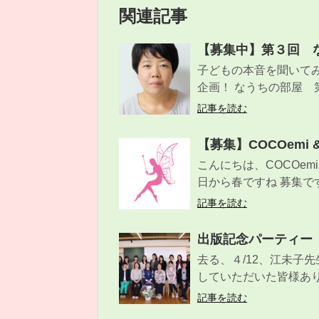
関連記事
【募集中】第３回 な
子どもの本音を聞いて
企画！ なうちの部屋 第3
記事を読む
【募集】COCOemi
こんにちは、COCOem
日から春ですね 募集です！
記事を読む
出版記念パーティー
去る、４/12、江未子
していただいた皆様あり
記事を読む