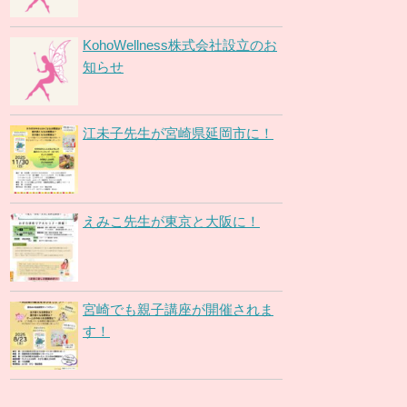
KohoWellness株式会社設立のお
知らせ
江未子先生が宮崎県延岡市に！
えみこ先生が東京と大阪に！
宮崎でも親子講座が開催されま
す！