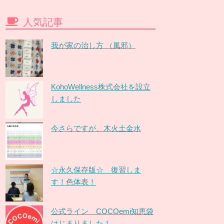
人気記事
我が家の治し方 （風邪）
KohoWellness株式会社を設立
しました
今さらですが、木火土金水
☆永久保存版☆ 復習しま
す！色体表！
公式ライン COCOemi知恵袋
はじまりました！