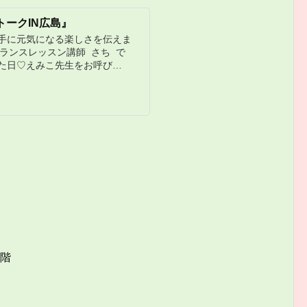
トークIN広島』
手に元気になる楽しさを伝えま
のバランスレッスン講師 さち で
た日♡えみこ先生をお呼び…
5階