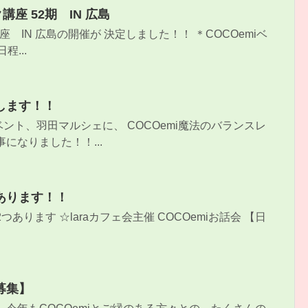
講座 52期 IN 広島
座 IN 広島の開催が 決定しました！！ ＊COCOemiベ
程...
します！！
ント、羽田マルシェに、 COCOemi魔法のバランスレ
になりました！！...
あります！！
あります ☆laraカフェ会主催 COCOemiお話会 【日
募集】