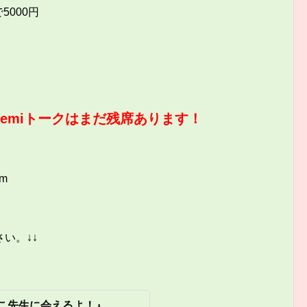
5000円
とemiトークはまだ残席あります！
om
い。↓↓
こ先生に会えるよ！』